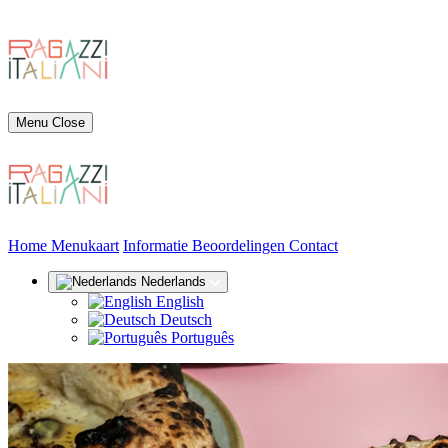
Menu
Close
(huidige)
Home
Menukaart
Informatie
Beoordelingen
Contact
Nederlands
English
Deutsch
Português